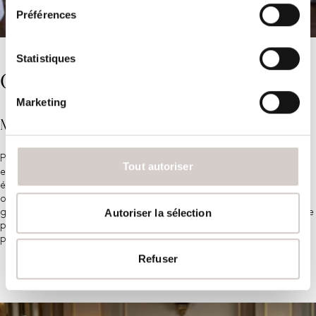
Préférences
Statistiques
Giuseppe Giliberti
Marketing
Maître d’hôtel
Passionné par l'excellence du service, Maître Giuseppe Giliberti
Tout autoriser
enthousiasme ses hôtes au Cheval Blanc depuis 2015. L'une de ses
étapes les plus marquantes a été le restaurant Tantris à Munich,
où il a perfectionné son art de l'hospitalité. Giliberti allie une
Autoriser la sélection
grande gentillesse, un esprit d'équipe et une expertise approfondie
pour offrir à ses clients une expérience inoubliable. Il se fera un
plaisir de vous enchanter à chaque visite.
Refuser