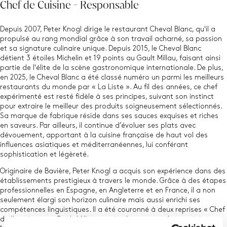
Chef de Cuisine - Responsable
Depuis 2007, Peter Knogl dirige le restaurant Cheval Blanc, qu'il a
propulsé au rang mondial grâce à son travail acharné, sa passion
et sa signature culinaire unique. Depuis 2015, le Cheval Blanc
détient 3 étoiles Michelin et 19 points au Gault Millau, faisant ainsi
partie de l'élite de la scène gastronomique internationale. De plus,
en 2025, le Cheval Blanc a été classé numéro un parmi les meilleurs
restaurants du monde par « La Liste ». Au fil des années, ce chef
expérimenté est resté fidèle à ses principes, suivant son instinct
pour extraire le meilleur des produits soigneusement sélectionnés.
Sa marque de fabrique réside dans ses sauces exquises et riches
en saveurs. Par ailleurs, il continue d’évoluer ses plats avec
dévouement, apportant à la cuisine française de haut vol des
influences asiatiques et méditerranéennes, lui conférant
sophistication et légèreté.
Originaire de Bavière, Peter Knogl a acquis son expérience dans des
établissements prestigieux à travers le monde. Grâce à des étapes
professionnelles en Espagne, en Angleterre et en France, il a non
seulement élargi son horizon culinaire mais aussi enrichi ses
compétences linguistiques. Il a été couronné à deux reprises « Chef
de l’année » par Gault Millau et a également reçu le prestigieux «