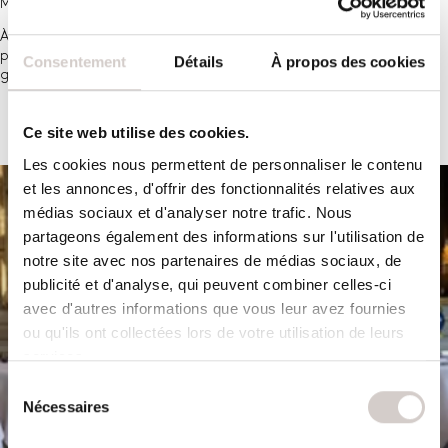
Michelin Chef Mentor Award ».
À Bâle, Peter Knogl a trouvé une nouvelle maison à laquelle il est
profondément attaché. Son objectif est de créer une expérience
Consentement
Détails
À propos des cookies
gustative qui marque les mémoires des invités.
Ce site web utilise des cookies.
Les cookies nous permettent de personnaliser le contenu
et les annonces, d'offrir des fonctionnalités relatives aux
médias sociaux et d'analyser notre trafic. Nous
partageons également des informations sur l'utilisation de
notre site avec nos partenaires de médias sociaux, de
publicité et d'analyse, qui peuvent combiner celles-ci
avec d'autres informations que vous leur avez fournies
ou qu'ils ont collectées lors de votre utilisation de leurs
services.
Sélection
Nécessaires
du
consentement