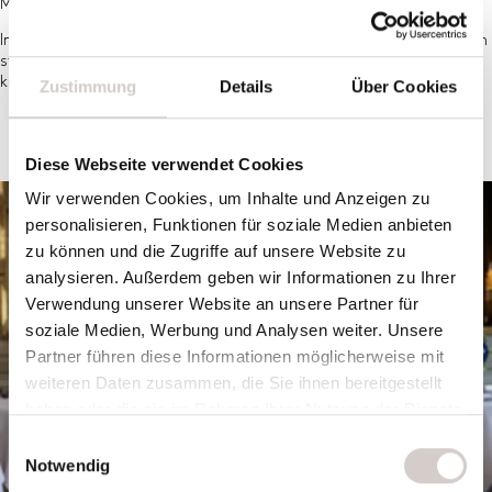
Mentor Award» verliehen bekommen.
In Basel hat Peter Knogl eine neue Heimat gefunden, mit der er sich
stark verbunden fühlt. Sein Ziel ist es, ein Geschmackserlebnis zu
kreieren, das sich in das Gedächtnis der Gäste einprägt.
Zustimmung
Details
Über Cookies
Diese Webseite verwendet Cookies
Wir verwenden Cookies, um Inhalte und Anzeigen zu
personalisieren, Funktionen für soziale Medien anbieten
zu können und die Zugriffe auf unsere Website zu
analysieren. Außerdem geben wir Informationen zu Ihrer
Verwendung unserer Website an unsere Partner für
soziale Medien, Werbung und Analysen weiter. Unsere
Partner führen diese Informationen möglicherweise mit
weiteren Daten zusammen, die Sie ihnen bereitgestellt
haben oder die sie im Rahmen Ihrer Nutzung der Dienste
gesammelt haben.
Einwilligungsauswahl
Notwendig