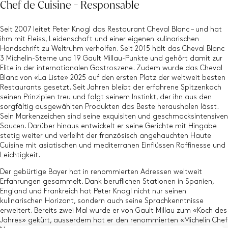
Chef de Cuisine - Responsable
Seit 2007 leitet Peter Knogl das Restaurant Cheval Blanc – und hat
ihm mit Fleiss, Leidenschaft und einer eigenen kulinarischen
Handschrift zu Weltruhm verholfen. Seit 2015 hält das Cheval Blanc
3 Michelin-Sterne und 19 Gault Millau-Punkte und gehört damit zur
Elite in der internationalen Gastroszene.
Zudem wurde das Cheval
Blanc von «La Liste» 2025 auf den ersten Platz der weltweit besten
Restaurants gesetzt. Seit Jahren bleibt der erfahrene Spitzenkoch
seinen Prinzipien treu und folgt seinem Instinkt, der ihn aus den
sorgfältig ausgewählten Produkten das Beste herausholen lässt.
Sein Markenzeichen sind seine exquisiten und geschmacksintensiven
Saucen. Darüber hinaus entwickelt er seine Gerichte mit Hingabe
stetig weiter und verleiht der französisch angehauchten Haute
Cuisine mit asiatischen und mediterranen Einflüssen Raffinesse und
Leichtigkeit.
Der gebürtige Bayer hat in renommierten Adressen weltweit
Erfahrungen gesammelt. Dank beruflichen Stationen in Spanien,
England und Frankreich hat Peter Knogl nicht nur seinen
kulinarischen Horizont, sondern auch seine Sprachkenntnisse
erweitert. Bereits zwei Mal wurde er von Gault Millau zum «Koch des
Jahres» gekürt, ausserdem hat er den renommierten «Michelin Chef